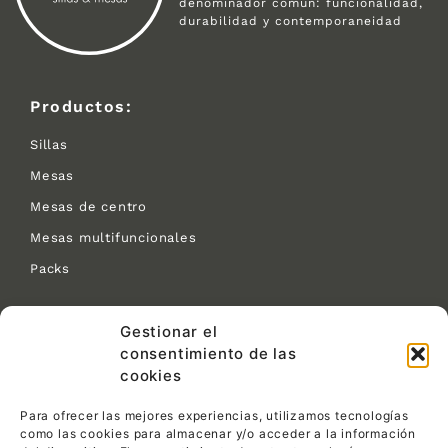
denominador común: funcionalidad,
durabilidad y contemporaneidad
Productos:
Sillas
Mesas
Mesas de centro
Mesas multifuncionales
Packs
Contacto:
Gestionar el
consentimiento de las
C/ Las Tejeras S/N.
cookies
CP 30510 Yecla (Murcia)
968 792 716
Para ofrecer las mejores experiencias, utilizamos tecnologías
info@pemin1ensillas.com
como las cookies para almacenar y/o acceder a la información