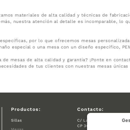
zamos materiales de alta calidad y técnicas de fabricac
ás, nuestra atención al detalle es incomparable, lo que
specíficas, por lo que ofrecemos mesas personalizadas
maño especial o una mesa con un diseño específico, PEM
a de mesas de alta calidad y garantía? ¡Ponte en conta
ecesidades de tus clientes con nuestras mesas únicas 
Productos:
Contacto:
Ges
Sillas
C/ Las Tejeras S/N.
CP 30510 Yecla (Murcia)
Mesas