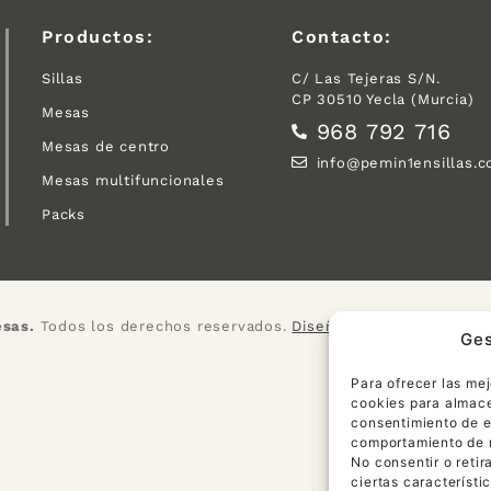
Productos:
Contacto:
Sillas
C/ Las Tejeras S/N.
CP 30510 Yecla (Murcia)
Mesas
968 792 716
Mesas de centro
info@pemin1ensillas.
Mesas multifuncionales
Packs
esas.
Todos los derechos reservados.
Diseño web Daemon4
.
Ges
Para ofrecer las me
cookies para almacen
consentimiento de e
comportamiento de n
No consentir o reti
ciertas característi