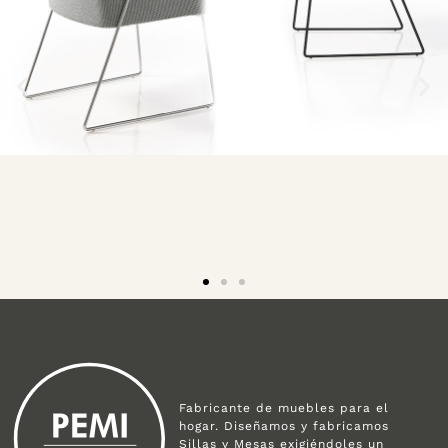
Fabricante de muebles para el
hogar. Diseñamos y fabricamos
Sillas y Mesas exigiéndoles un