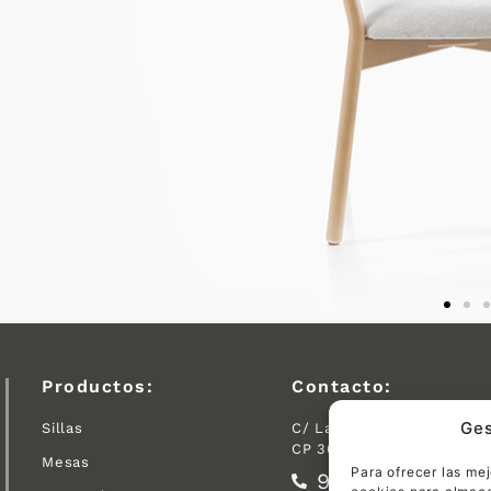
Productos:
Contacto:
Ges
Sillas
C/ Las Tejeras S/N.
CP 30510 Yecla (Murcia)
Mesas
Para ofrecer las me
968 792 716