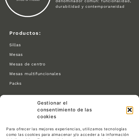
denominador común: funcionalidad,
durabilidad y contemporaneidad
Productos:
Sillas
Mesas
Mesas de centro
Mesas multifuncionales
Packs
Contacto:
Gestionar el
consentimiento de las
C/ Las Tejeras S/N.
cookies
CP 30510 Yecla (Murcia)
968 792 716
Para ofrecer las mejores experiencias, utilizamos tecnologías
info@pemin1ensillas.com
como las cookies para almacenar y/o acceder a la información