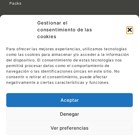
Packs
Contacto:
Gestionar el
consentimiento de las
C/ Las Tejeras S/N.
CP 30510 Yecla (Murcia)
cookies
968 792 716
Para ofrecer las mejores experiencias, utilizamos tecnologías
info@pemin1ensillas.com
como las cookies para almacenar y/o acceder a la información
del dispositivo. El consentimiento de estas tecnologías nos
permitirá procesar datos como el comportamiento de
Legal:
navegación o las identificaciones únicas en este sitio. No
consentir o retirar el consentimiento, puede afectar
Política de privacidad
negativamente a ciertas características y funciones.
Política de cookies
Aceptar
Aviso legal
Denegar
Ver preferencias
© 2023,
PEMI Sillas & Mesas.
Todos los derechos
reservados.
Diseño web Daemon4
.