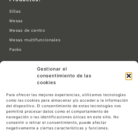
Sillas
Mesas
Mesas de centro
Mesas multifuncionales
Packs
Contacto:
Gestionar el
consentimiento de las
C/ Las Tejeras S/N.
cookies
CP 30510 Yecla (Murcia)
968 792 716
Para ofrecer las mejores experiencias, utilizamos tecnologías
info@pemin1ensillas.com
como las cookies para almacenar y/o acceder a la información
del dispositivo. El consentimiento de estas tecnologías nos
permitirá procesar datos como el comportamiento de
Legal:
navegación o las identificaciones únicas en este sitio. No
consentir o retirar el consentimiento, puede afectar
Política de privacidad
negativamente a ciertas características y funciones.
Política de cookies