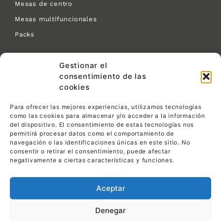
Mesas de centro
Mesas multifuncionales
Packs
Contacto:
Gestionar el
consentimiento de las
C/ Las Tejeras S/N.
CP 30510 Yecla (Murcia)
cookies
968 792 716
Para ofrecer las mejores experiencias, utilizamos tecnologías
info@pemin1ensillas.com
como las cookies para almacenar y/o acceder a la información
del dispositivo. El consentimiento de estas tecnologías nos
permitirá procesar datos como el comportamiento de
Legal:
navegación o las identificaciones únicas en este sitio. No
consentir o retirar el consentimiento, puede afectar
Política de privacidad
negativamente a ciertas características y funciones.
Política de cookies
Aceptar
Aviso legal
Denegar